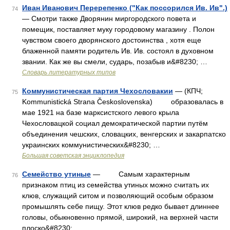
Иван Иванович Перерепенко ("Как поссорился Ив. Ив".)
74
— Смотри также Дворянин миргородского повета и
помещик, поставляет муку городовому магазину . Полон
чувством своего дворянского достоинства , хотя еще
блаженной памяти родитель Ив. Ив. состоял в духовном
звании. Как же вы смели, сударь, позабыв и&#8230; …
Словарь литературных типов
Коммунистическая партия Чехословакии
— (КПЧ;
75
Kommunistická Strana Československa) образовалась в
мае 1921 на базе марксистского левого крыла
Чехословацкой социал демократической партии путём
объединения чешских, словацких, венгерских и закарпатско
украинских коммунистических&#8230; …
Большая советская энциклопедия
Семейство утиные
— Самым характерным
76
признаком птиц из семейства утиных можно считать их
клюв, служащий ситом и позволяющий особым образом
промышлять себе пищу. Этот клюв редко бывает длиннее
головы, обыкновенно прямой, широкий, на верхней части
плоско&#8230; …