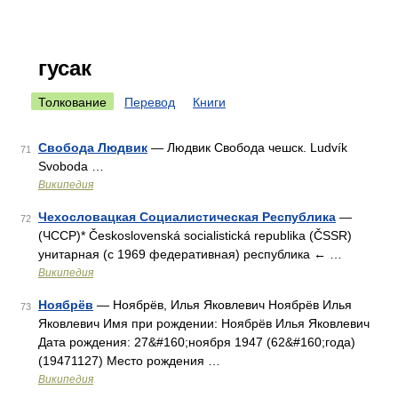
гусак
Толкование
Перевод
Книги
Свобода Людвик
— Людвик Свобода чешск. Ludvík
71
Svoboda …
Википедия
Чехословацкая Социалистическая Республика
—
72
(ЧССР)* Československá socialistická republika (ČSSR)
унитарная (с 1969 федеративная) республика ← …
Википедия
Ноябрёв
— Ноябрёв, Илья Яковлевич Ноябрёв Илья
73
Яковлевич Имя при рождении: Ноябрёв Илья Яковлевич
Дата рождения: 27&#160;ноября 1947 (62&#160;года)
(19471127) Место рождения …
Википедия