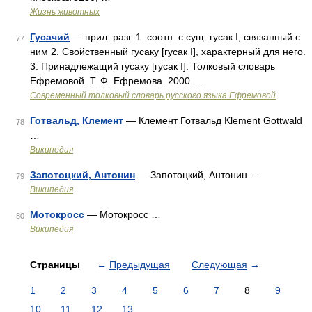
Жизнь животных
Гусачий
— прил. разг. 1. соотн. с сущ. гусак I, связанный с
77
ним 2. Свойственный гусаку [гусак I], характерный для него.
3. Принадлежащий гусаку [гусак I]. Толковый словарь
Ефремовой. Т. Ф. Ефремова. 2000 …
Современный толковый словарь русского языка Ефремовой
Готвальд, Клемент
— Клемент Готвальд Klement Gottwald
78
…
Википедия
Запотоцкий, Антонин
— Запотоцкий, Антонин …
79
Википедия
Мотокросс
— Мотокросс …
80
Википедия
Страницы
←
Предыдущая
Следующая
→
1
2
3
4
5
6
7
8
9
10
11
12
13